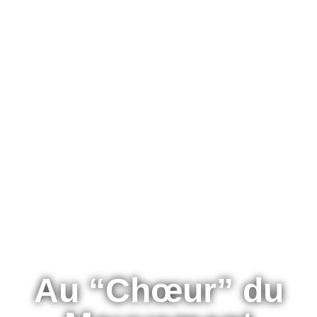
Au “Chœur” du